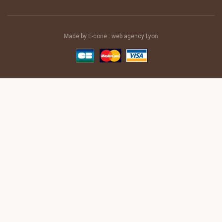
Made by E-cone :
web agency Lyon